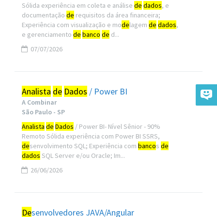
Sólida experiência em coleta e análise
de
dados
, e
documentação
de
requisitos da área financeira;
Experiência com visualização e mo
de
lagem
de
dados
,
e gerenciamento
de
banco
de
d...
07/07/2026
Analista
de
Dados
/ Power BI
A Combinar
São Paulo - SP
Analista
de
Dados
/ Power BI- Nível Sênior - 90%
Remoto Sólida experiência com Power BI SSRS,
de
senvolvimento SQL; Experiência com
banco
s
de
dados
SQL Server e/ou Oracle; Im...
26/06/2026
De
senvolvedores JAVA/Angular