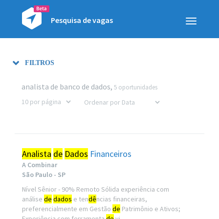
Pesquisa de vagas
Toggle
navigatio
FILTROS
analista de banco de dados,
5 oportunidades
Analista
de
Dados
Financeiros
A Combinar
São Paulo - SP
Nível Sênior - 90% Remoto Sólida experiência com
análise
de
dados
e ten
dê
ncias financeiras,
preferencialmente em Gestão
de
Patrimônio e Ativos;
Experiência com ferramenta
de
vi...