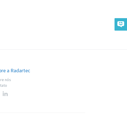
bre a Radartec
re nós
tato