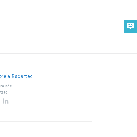
bre a Radartec
re nós
tato