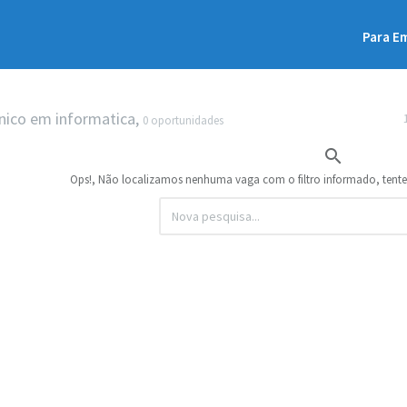
Para E
nico em informatica,
0 oportunidades

Ops!, Não localizamos nenhuma vaga com o filtro informado, tent