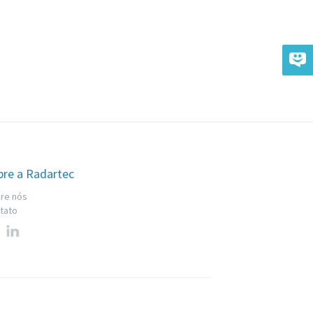
bre a Radartec
re nós
tato