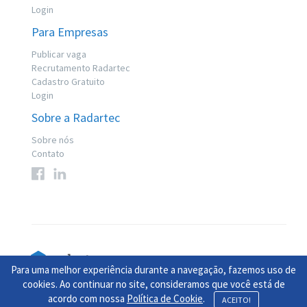
Login
Para Empresas
Publicar vaga
Recrutamento Radartec
Cadastro Gratuito
Login
Sobre a Radartec
Sobre nós
Contato
Para uma melhor experiência durante a navegação, fazemos uso de
© 2017 Radartec. Todos os direitos reservados
cookies. Ao continuar no site, consideramos que você está de
acordo com nossa
Política de Cookie
.
Contamos com apoio do
Jooble
ACEITO!