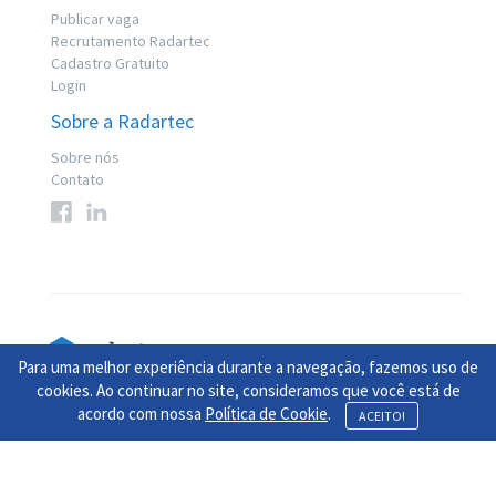
Publicar vaga
Recrutamento Radartec
Cadastro Gratuito
Login
Sobre a Radartec
Sobre nós
Contato
Para uma melhor experiência durante a navegação, fazemos uso de
© 2017 Radartec. Todos os direitos reservados
cookies. Ao continuar no site, consideramos que você está de
acordo com nossa
Política de Cookie
.
Contamos com apoio do
Jooble
ACEITO!