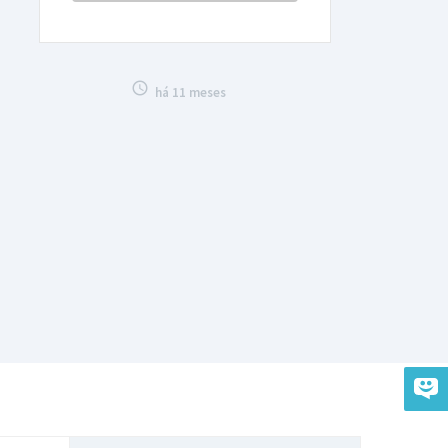

há 11 meses