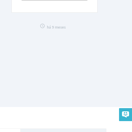

há 9 meses