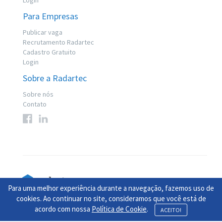
Login
Para Empresas
Publicar vaga
Recrutamento Radartec
Cadastro Gratuito
Login
Sobre a Radartec
Sobre nós
Contato
Para uma melhor experiência durante a navegação, fazemos uso de
© 2017 Radartec. Todos os direitos reservados
cookies. Ao continuar no site, consideramos que você está de
acordo com nossa
Política de Cookie
.
Contamos com apoio do
Jooble
ACEITO!