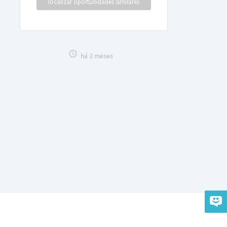
localizar oportunidades similares

há 2 meses