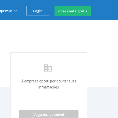
mpresas
Login
Criar conta
grátis
business
A empresa optou por ocultar suas
informações
Vaga indisponível