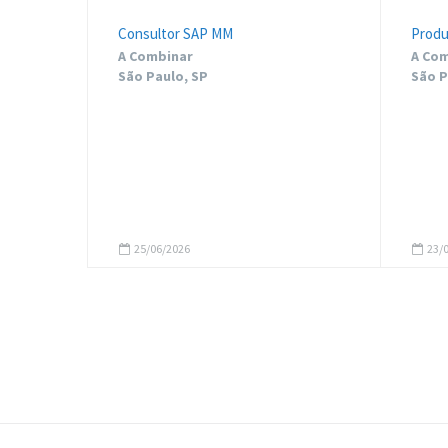
Consultor SAP MM
Produ
A Combinar
A Com
São Paulo, SP
São P
25/06/2026
23/0