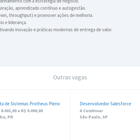
alinhamento com a estratégia de negócio.
boração, aprendizado contínuo e autogestão.
ndown, throughput) e promover ações de melhoria.
io e liderança.
ntivando inovação e práticas modernas de entrega de valor.
Outras vagas
sta de Sistemas Protheus Pleno
Desenvolvedor Salesforce
8.001,00 a R$ 9.000,00
A Combinar
iba, PR
São Paulo, SP