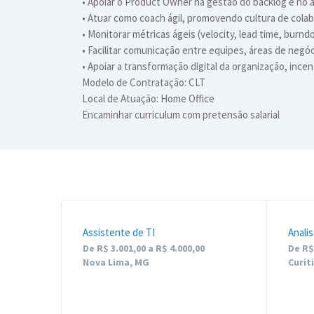
• Apoiar o Product Owner na gestão do backlog e no 
• Atuar como coach ágil, promovendo cultura de cola
• Monitorar métricas ágeis (velocity, lead time, bur
• Facilitar comunicação entre equipes, áreas de negóc
• Apoiar a transformação digital da organização, ince
Modelo de Contratação: CLT
Local de Atuação: Home Office
Encaminhar curriculum com pretensão salarial
Assistente de TI
Anali
De R$ 3.001,00 a R$ 4.000,00
De R$ 
Nova Lima, MG
Curit