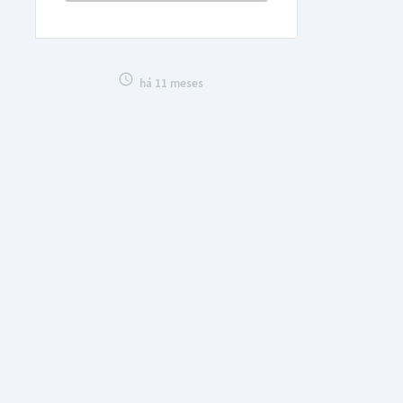

há 11 meses